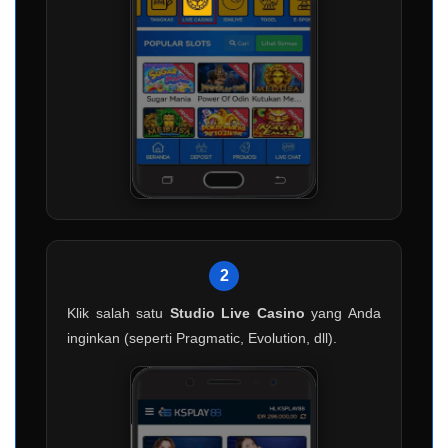
2
Klik salah satu
Studio Live Casino
yang Anda
inginkan (seperti Pragmatic, Evolution, dll).