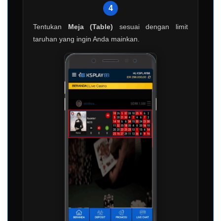
4
Tentukan
Meja (Table)
sesuai dengan limit
taruhan yang ingin Anda mainkan.