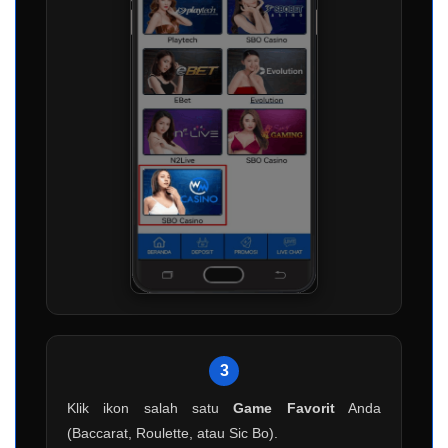
3
Klik ikon salah satu
Game Favorit
Anda
(Baccarat, Roulette, atau Sic Bo).