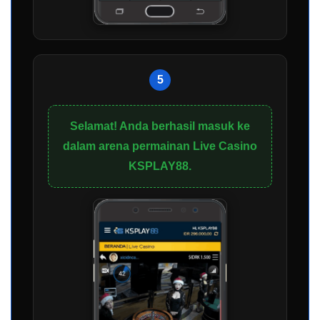
5
Selamat! Anda berhasil masuk ke
dalam arena permainan Live Casino
KSPLAY88.